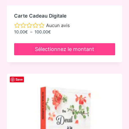
Carte Cadeau Digitale
Aucun avis
Plage
10.00
€
–
100.00
€
de
prix :
Sélectionnez le montant
10.00€
à
Ce
100.00€
produit
a
Save
plusieurs
variations.
Les
options
peuvent
être
choisies