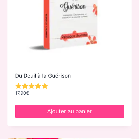
sur
la
page
du
produit
Du Deuil à la Guérison
17.90
€
Ajouter au panier