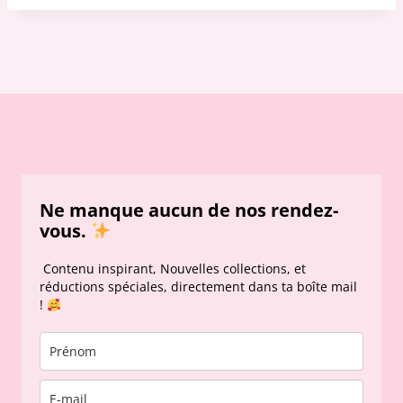
r
o
e
i
r
e
Ne manque aucun de nos rendez-
vous.
Contenu inspirant, Nouvelles collections, et
réductions spéciales, directement dans ta boîte mail
!