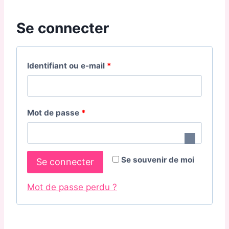
Se connecter
O
Identifiant ou e-mail
*
b
l
O
Mot de passe
*
i
b
g
l
a
Se souvenir de moi
Se connecter
i
t
g
Mot de passe perdu ?
o
a
i
t