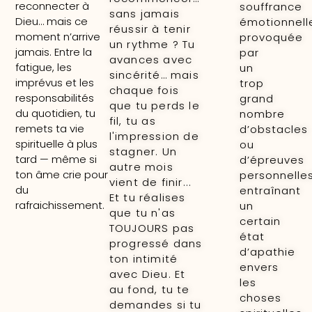
reconnecter à
souffrance
sans jamais
Dieu… mais ce
émotionnell
réussir à tenir
moment n’arrive
provoquée
un rythme ? Tu
jamais. Entre la
par
avances avec
fatigue, les
un
sincérité… mais
imprévus et les
trop
chaque fois
responsabilités
grand
que tu perds le
du quotidien, tu
nombre
fil, tu as
remets ta vie
d’obstacles
l'impression de
spirituelle à plus
ou
stagner. Un
tard — même si
d’épreuves
autre mois
ton âme crie pour
personnelles
vient de finir...
du
entraînant
Et tu réalises
rafraichissement.
un
que tu n'as
certain
TOUJOURS pas
état
progressé dans
d’apathie
ton intimité
envers
avec Dieu. Et
les
au fond, tu te
choses
demandes si tu