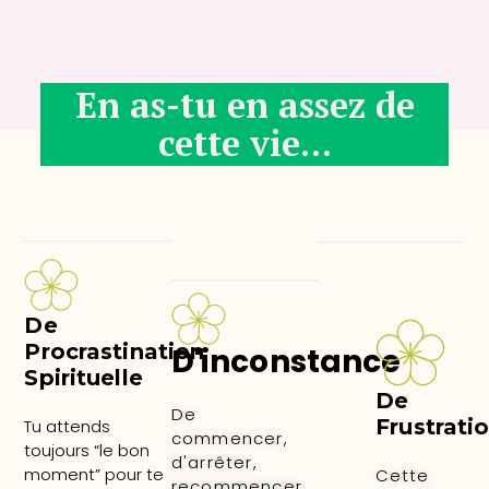
En as-tu en assez de
cette vie...
De
Procrastination
D'inconstance
Spirituelle
De
De
Frustrati
Tu attends
commencer,
toujours “le bon
d'arrêter,
moment” pour te
Cette
recommencer…