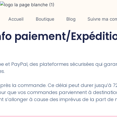
LIVRAISON GRATUITE en France à partir de 70 € d'achat.
Accueil
Boutique
Blog
Suivre ma c
nfo paiement/Expéditi
ipe et PayPal, des plateformes sécurisées qui gara
es.
 après la commande. Ce délai peut durer jusqu’à 
ur que vos commandes parviennent à destination 
s’allonger à cause des imprévus de la part de no