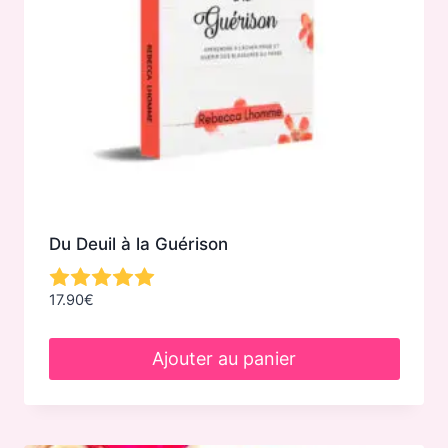
sur
la
page
du
produit
Du Deuil à la Guérison
17.90
€
Ajouter au panier