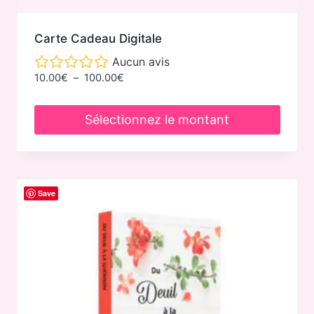
Carte Cadeau Digitale
Aucun avis
Plage
10.00
€
–
100.00
€
de
prix :
Sélectionnez le montant
10.00€
à
Ce
100.00€
produit
a
Save
plusieurs
variations.
Les
options
peuvent
être
choisies