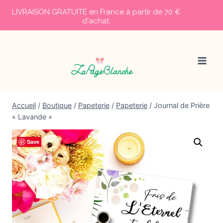
LIVRAISON GRATUITE en France à partir de 70 €
d'achat.
Aller
au
contenu
Accueil
/
Boutique
/
Papeterie
/
Papeterie
/
Journal de Prière
« Lavande »
Save