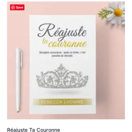
produit
Save
a
plusieurs
variations.
Les
options
peuvent
être
choisies
sur
la
page
du
produit
Réajuste Ta Couronne