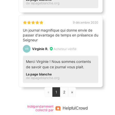
de lapageblanche.org
9 décembre 2020
Un journal magnifique qui donne envie de
passer d'avantage de temps en présence du
Seigneur
Virginie R.
Acheteur vérifié
VR
Merci Virginie ! Nous sommes contents
de savoir que ce journal vous plait.
La page blanche
de lapageblanche.org
«
1
2
»
Indépendamment
Helpful
Crowd
collecté par